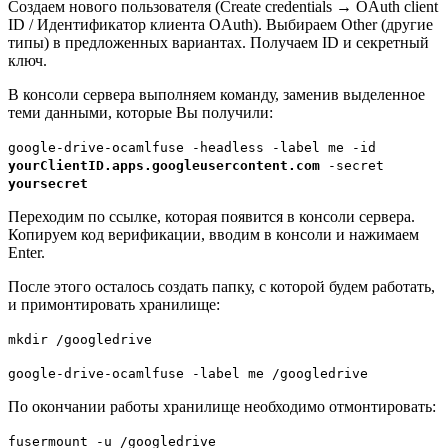
Создаем нового пользователя (Create credentials → OAuth client
ID / Идентификатор клиента OAuth). Выбираем Other (другие
типы) в предложенных вариантах. Получаем ID и секретный
ключ.
В консоли сервера выполняем команду, заменив выделенное
теми данными, которые Вы получили:
google-drive-ocamlfuse -headless -label me -id
yourClientID.apps.googleusercontent.com
-secret
yoursecret
Переходим по ссылке, которая появится в консоли сервера.
Копируем код верификации, вводим в консоли и нажимаем
Enter.
После этого осталось создать папку, с которой будем работать,
и примонтировать хранилище:
mkdir /googledrive
google-drive-ocamlfuse -label me /googledrive
По окончании работы хранилище необходимо отмонтировать:
fusermount -u /googledrive