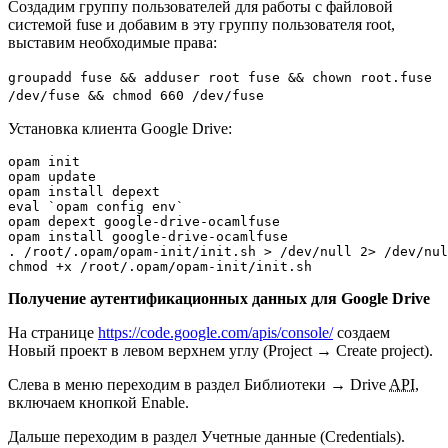
Создадим группу пользователей для работы с файловой
системой fuse и добавим в эту группу пользователя root,
выставим необходимые права:
groupadd fuse && adduser root fuse && chown root.fuse
/dev/fuse && chmod 660 /dev/fuse
Установка клиента Google Drive:
opam init

opam update

opam install depext

eval `opam config env`

opam depext google-drive-ocamlfuse

opam install google-drive-ocamlfuse

. /root/.opam/opam-init/init.sh > /dev/null 2> /dev/nul
chmod +x /root/.opam/opam-init/init.sh
Получение аутентификационных данных для Google Drive
На странице
https://code.google.com/apis/console/
создаем
Новый проект в левом верхнем углу (Project → Create project).
Слева в меню переходим в раздел Библиотеки → Drive
API
,
включаем кнопкой Enable.
Дальше переходим в раздел Учетные данные (Credentials).